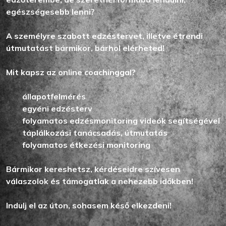
egészségesebb lenni?
A személyre szabott edzéstervet, illetve étrendi
útmutatást bármikor, bárhol elérheted!
Mit kapsz az online coachinggal?
állapotfelmérés
egyéni edzésterv
folyamatos edzésmonitoring videók segítségével
táplálkozási tanácsadás, útmutatás
folyamatos étkezési monitoring
Bármikor kereshetsz, kérdéseidre szívesen
válaszolok és támogatlak a nehezebb időkben!
Indulj el az úton, sohasem késő elkezdeni!